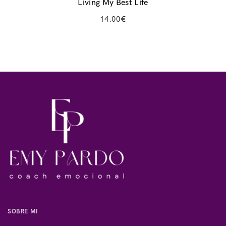
Living My Best Life
14.00
€
SOBRE MI