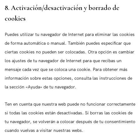
a
r
s
a
k
8. Activación/desactivación y borrado de
p
i
a
r
cookies
t
o
p
k
c
s
p
e
Puedes utilizar tu navegador de Internet para eliminar las cookies
h
t
de forma automática o manual. También puedes especificar que
a
i
ciertas cookies no pueden ser colocadas. Otra opción es cambiar
n
los ajustes de tu navegador de Internet para que recibas un
g
mensaje cada vez que se coloca una cookie. Para obtener más
información sobre estas opciones, consulta las instrucciones de
la sección «Ayuda» de tu navegador.
Ten en cuenta que nuestra web puede no funcionar correctamente
si todas las cookies están desactivadas. Si borras las cookies de
tu navegador, se volverán a colocar después de tu consentimiento
cuando vuelvas a visitar nuestras webs.