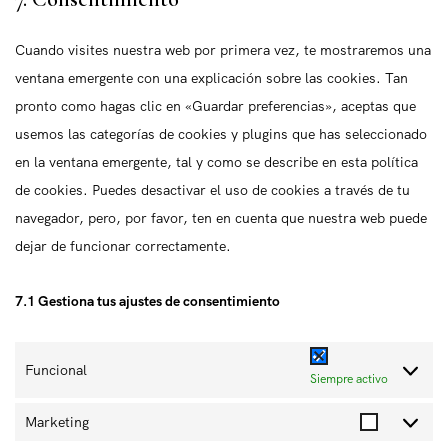
e
n
e
i
e
o
t
r
s
n
c
e
r
o
Cuando visites nuestra web por primera vez, te mostraremos una
v
e
t
e
l
d
s
ventana emergente con una explicación sobre las cookies. Tan
i
n
t
w
e
p
e
pronto como hagas clic en «Guardar preferencias», aceptas que
c
t
o
o
m
r
r
usemos las categorías de cookies y plugins que has seleccionado
e
t
s
o
e
e
v
en la ventana emergente, tal y como se describe en esta política
g
o
e
c
n
s
i
de cookies. Puedes desactivar el uso de cookies a través de tu
o
s
r
o
t
s
c
navegador, pero, por favor, ten en cuenta que nuestra web puede
o
e
v
m
o
e
dejar de funcionar correctamente.
g
r
i
m
r
f
l
v
c
e
a
7.1 Gestiona tus ajustes de consentimiento
e
i
e
r
c
-
c
w
c
e
r
Funcional
e
h
e
Siempre activo
b
e
v
a
o
Marketing
c
a
t
M
o