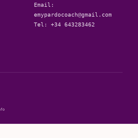
Email: 
emypardocoach@gmail.com
Tel: 
+34 643283462
nfo