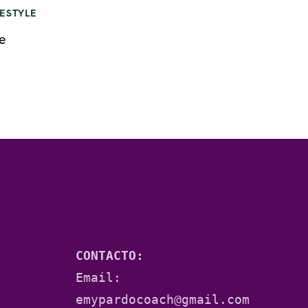
FESTYLE
e
CONTACTO:
Email: 
emypardocoach@gmail.com